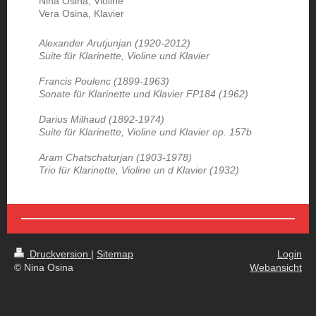
Nina Osina, Violine
Vera Osina, Klavier
Alexander Arutjunjan (1920-2012)
Suite für Klarinette, Violine und Klavier
Francis Poulenc (1899-1963)
Sonate für Klarinette und Klavier FP184 (1962)
Darius Milhaud (1892-1974)
Suite für Klarinette, Violine und Klavier op. 157b
Aram Chatschaturjan (1903-1978)
Trio für Klarinette, Violine un d Klavier (1932)
Druckversion
|
Sitemap
Login
© Nina Osina
Webansicht