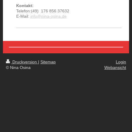
Kontakt:
Telefon:(49) 176 856 37632
E-Mail:
info@nina-osina.de
Druckversion
|
Sitemap
Login
© Nina Osina
Webansicht